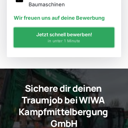
Baumaschinen
Wir 
freuen 
uns 
auf 
deine 
Bewerbung
Jetzt schnell bewerben!
in unter 1 Minute
Sichere 
dir 
deinen 
Traumjob
 bei WIWA 
Kampfmittelbergung 
GmbH